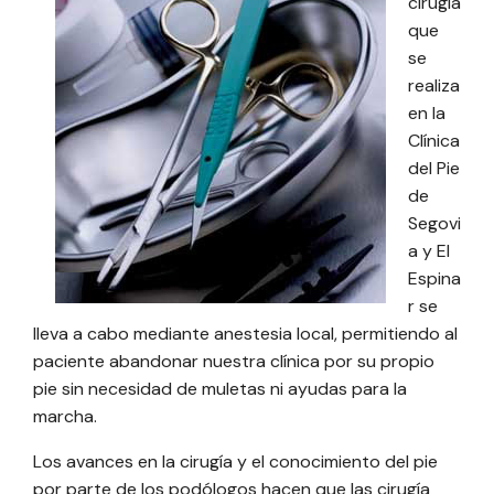
cirugía
que
se
realiza
en la
Clínica
del Pie
de
Segovi
a y El
Espina
r se
lleva a cabo mediante anestesia local, permitiendo al
paciente abandonar nuestra clínica por su propio
pie sin necesidad de muletas ni ayudas para la
marcha.
Los avances en la cirugía y el conocimiento del pie
por parte de los podólogos hacen que las cirugía