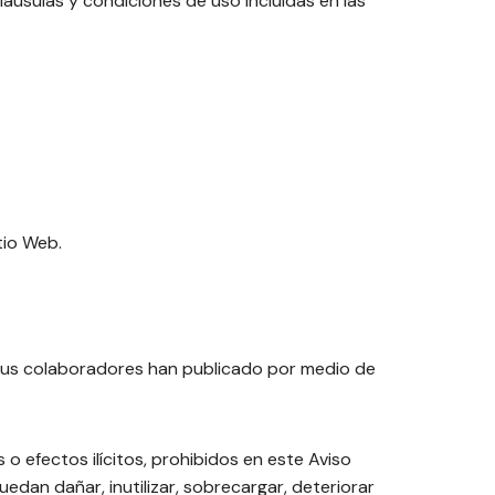
cláusulas y condiciones de uso incluidas en las
tio Web.
y/o sus colaboradores han publicado por medio de
 o efectos ilícitos, prohibidos en este Aviso
uedan dañar, inutilizar, sobrecargar, deteriorar