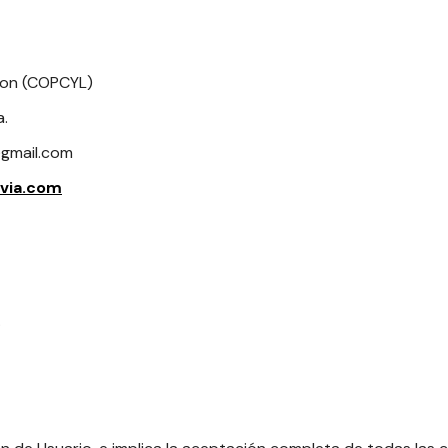
Leon (COPCYL)
a.
@gmail.com
ovia.com
.