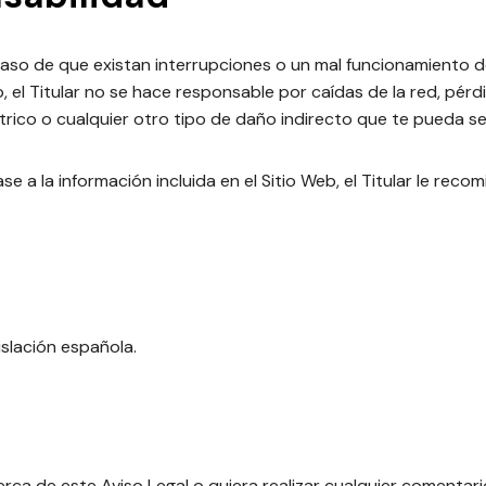
 caso de que existan interrupciones o un mal funcionamiento d
o, el Titular no se hace responsable por caídas de la red, pé
rico o cualquier otro tipo de daño indirecto que te pueda ser
 a la información incluida en el Sitio Web, el Titular le rec
islación española.
ca de este Aviso Legal o quiera realizar cualquier comentari